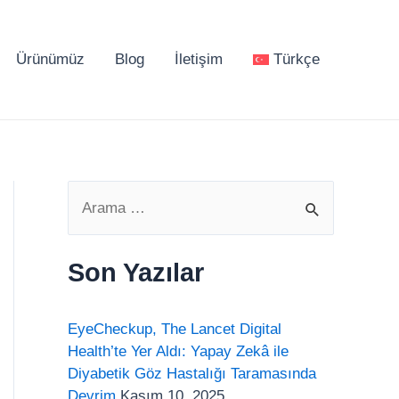
Ürünümüz
Blog
İletişim
Türkçe
S
e
a
Son Yazılar
r
c
EyeCheckup, The Lancet Digital
h
Health’te Yer Aldı: Yapay Zekâ ile
Diyabetik Göz Hastalığı Taramasında
f
Devrim
Kasım 10, 2025