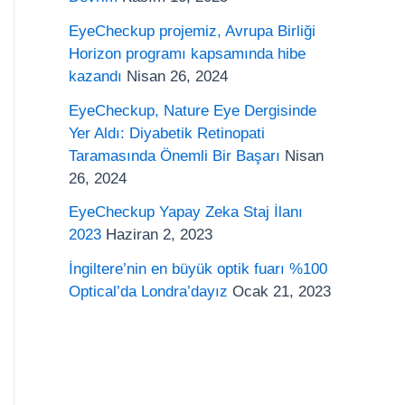
o
EyeCheckup projemiz, Avrupa Birliği
r
Horizon programı kapsamında hibe
:
kazandı
Nisan 26, 2024
EyeCheckup, Nature Eye Dergisinde
Yer Aldı: Diyabetik Retinopati
Taramasında Önemli Bir Başarı
Nisan
26, 2024
EyeCheckup Yapay Zeka Staj İlanı
2023
Haziran 2, 2023
İngiltere’nin en büyük optik fuarı %100
Optical’da Londra’dayız
Ocak 21, 2023